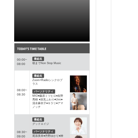
番組名
00:00~
朝までNon Stop Music
08:00
番組名
Zoom×Radioシンクロプ
ラス
08:00~
パーソナリティ
08:30
MIO●藤原ミツヒロ●友野
秀樹 ●深見ふわり●Umi●
清水麻衣子●キラリ●アマ
ノッチ
番組名
グッドエイジ
パーソナリティ
08:30~
尾添美幸●丹野ゆかり●神
09:00