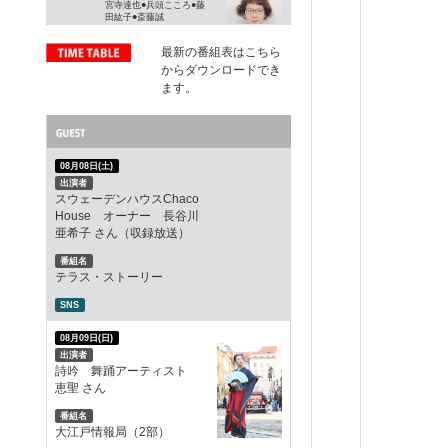
宮寺達也●兵頭こころ●藤
田紘子●斎藤誠
最新の番組表はこちら
からダウンロードでき
番組名
TOKYO MORE＋
ます。
パーソナリティ
09:00~
新井美穂
10:00
スポンサー
宅配買取りDrop
08月08日(土)
大栄カントリー倶楽部
出演者
スウェーデンハウスChaco
House オーナー 長谷川
番組名
Colorful style Lab
亜希子 さん（収録放送）
パーソナリティ
番組名
10:00~
奥田絵美●河田京子●片庭
テラス・ストーリー
慶子●山本昌義●白河理子
11:00
SNS
スポンサー
株式会社ママそら
株式会社LIVLA
08月09日(日)
出演者
詩吟 舞踊アーティスト
番組名
恵聖 さん
Weekend Fun
パーソナリティ
11:00~
番組名
櫻
12:00
大江戸情報局（2部）