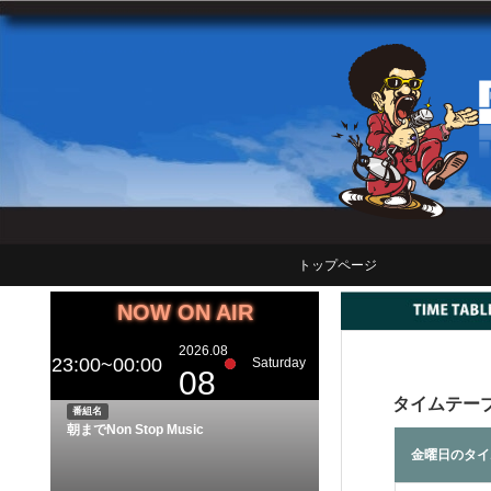
トップページ
NOW ON AIR
2026.08
23:00~00:00
Saturday
08
タイムテー
番組名
朝までNon Stop Music
金曜日のタイ