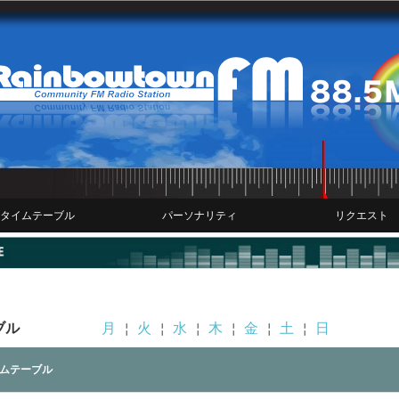
タイムテーブル
パーソナリティ
リクエスト
ブル
月
￤
火
￤
水
￤
木
￤
金
￤
土
￤
日
ムテーブル