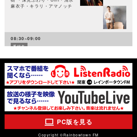
麻衣子・キラリ・アマノッチ
08:30~09:00
番組名
グッドエイジ
パーソナリティ
尾添美幸・丹野ゆかり・神宮
寺達也・兵頭こころ・藤田紘
子・斎藤誠
09:00~10:00
PC版を見る
番組名
TOKYO MORE＋
Copyright ©Rainbowtown FM