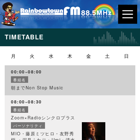
TIMETABLE
月
火
水
木
金
土
日
00:00~08:00
番組名
朝までNon Stop Music
08:00~08:30
番組名
Zoom×Radioシンクロプラス
パーソナリティ
MIO・藤原ミツヒロ・友野秀
樹 ・深見ふわり・Umi・清水